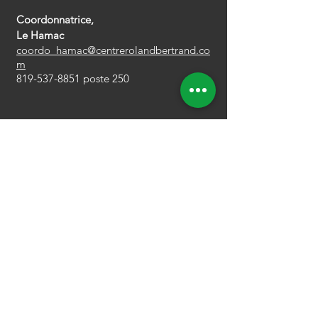
Coordonnatrice,
Le Hamac
coordo_hamac@centrerolandbertrand.co
m
819-537-8851
poste 250
CONTACTER UN MEMBRE
DE L'ÉQUIPE