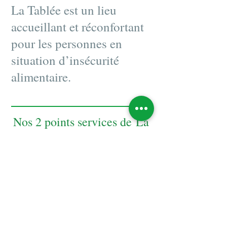
La Tablée est un lieu
accueillant et réconfortant
pour les personnes en
situation d’insécurité
alimentaire.
Nos 2 points services de
La
Tablée
1895, avenue
403, 4e rue de
Champlain
la Pointe
Shawinigan
Shawinigan
819-537-8851
819-537-8851
poste 214